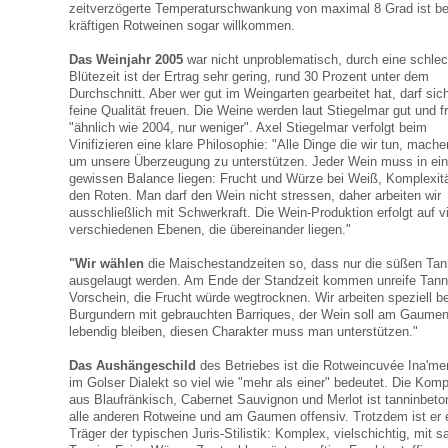
zeitverzögerte Temperaturschwankung von maximal 8 Grad ist be
kräftigen Rotweinen sogar willkommen.
Das Weinjahr 2005
war nicht unproblematisch, durch eine schle
Blütezeit ist der Ertrag sehr gering, rund 30 Prozent unter dem
Durchschnitt. Aber wer gut im Weingarten gearbeitet hat, darf sic
feine Qualität freuen. Die Weine werden laut Stiegelmar gut und fr
"ähnlich wie 2004, nur weniger". Axel Stiegelmar verfolgt beim
Vinifizieren eine klare Philosophie: "Alle Dinge die wir tun, mache
um unsere Überzeugung zu unterstützen. Jeder Wein muss in ein
gewissen Balance liegen: Frucht und Würze bei Weiß, Komplexitä
den Roten. Man darf den Wein nicht stressen, daher arbeiten wir
ausschließlich mit Schwerkraft. Die Wein-Produktion erfolgt auf v
verschiedenen Ebenen, die übereinander liegen."
"Wir wählen
die Maischestandzeiten so, dass nur die süßen Tan
ausgelaugt werden. Am Ende der Standzeit kommen unreife Tan
Vorschein, die Frucht würde wegtrocknen. Wir arbeiten speziell be
Burgundern mit gebrauchten Barriques, der Wein soll am Gaume
lebendig bleiben, diesen Charakter muss man unterstützen."
Das Aushängeschild
des Betriebes ist die Rotweincuvée Ina'me
im Golser Dialekt so viel wie "mehr als einer" bedeutet. Die Komp
aus Blaufränkisch, Cabernet Sauvignon und Merlot ist tanninbeton
alle anderen Rotweine und am Gaumen offensiv. Trotzdem ist er 
Träger der typischen Juris-Stilistik: Komplex, vielschichtig, mit 