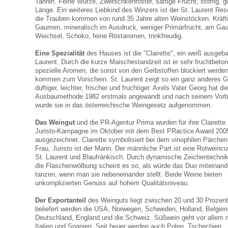
Tannin. Feine Würze, Zwetschkenröster, saftige Frucht, stoffig, g
Länge. Ein weiteres Liebkind des Winzers ist der St. Laurent Res
die Trauben kommen von rund 35 Jahre alten Weinstöcken. Kräft
Gaumen, mineralisch im Ausdruck, weniger Primärfrucht, am G
Weichsel, Schoko, feine Röstaromen, trinkfreudig.
Eine Spezialität
des Hauses ist die "Clairette", ein weiß ausgeba
Laurent. Durch die kurze Maischestandzeit ist er sehr fruchtbeton
spezielle Aromen, die sonst von den Gerbstoffen blockiert werden
kommen zum Vorschein. St. Laurent zeigt so ein ganz anderes G
duftiger, leichter, frischer und fruchtiger. Axels Vater Georg hat di
Ausbaumethode 1982 erstmals angewandt und nach seinem Vorb
wurde sie in das österreichische Weingesetz aufgenommen.
Das Weingut
und die PR-Agentur Prima wurden für ihre Clairette
Juristo-Kampagne im Oktober mit dem Best PRactice Award 200
ausgezeichnet. Clairette symbolisiert bei dem vinophilen Pärchen
Frau, Juristo ist der Mann. Der männliche Part ist eine Rotweinc
St. Laurent und Blaufränkisch. Durch dynamische Zeichentechni
die Flaschenwölbung scheint es so, als würde das Duo miteinand
tanzen, wenn man sie nebeneinander stellt. Beide Weine bieten
unkomplizierten Genuss auf hohem Qualitätsniveau.
Der Exportanteil
des Weinguts liegt zwischen 20 und 30 Prozent
beliefert werden die USA, Norwegen, Schweden, Holland, Belgien
Deutschland, England und die Schweiz. Süßwein geht vor allem 
Italien und Spanien. Seit heuer werden auch Polen, Tschechien,