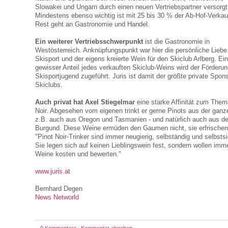
Slowakei und Ungarn durch einen neuen Vertriebspartner versorgt
Mindestens ebenso wichtig ist mit 25 bis 30 % der Ab-Hof-Verkau
Rest geht an Gastronomie und Handel.
Ein weiterer Vertriebsschwerpunkt
ist die Gastronomie in
Westösterreich. Anknüpfungspunkt war hier die persönliche Lieb
Skisport und der eigens kreierte Wein für den Skiclub Arlberg. Ein
gewisser Anteil jedes verkauften Skiclub-Weins wird der Förderun
Skisportjugend zugeführt. Juris ist damit der größte private Spon
Skiclubs.
Auch privat hat Axel Stiegelmar
eine starke Affinität zum Them
Noir. Abgesehen vom eigenen trinkt er gerne Pinots aus der ganz
z.B. auch aus Oregon und Tasmanien - und natürlich auch aus d
Burgund. Diese Weine ermüden den Gaumen nicht, sie erfrischen
"Pinot Noir-Trinker sind immer neugierig, selbständig und selbstsi
Sie legen sich auf keinen Lieblingswein fest, sondern wollen imm
Weine kosten und bewerten."
www.juris.at
Bernhard Degen
News Networld
0 Kommentare
|
Kommentar abgeben