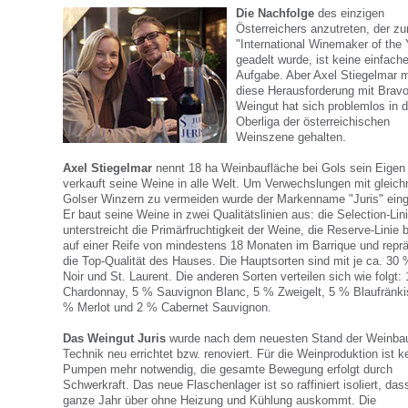
Die Nachfolge
des einzigen
Österreichers anzutreten, der z
"International Winemaker of the 
geadelt wurde, ist keine einfach
Aufgabe. Aber Axel Stiegelmar m
diese Herausforderung mit Bravo
Weingut hat sich problemlos in d
Oberliga der österreichischen
Weinszene gehalten.
Axel Stiegelmar
nennt 18 ha Weinbaufläche bei Gols sein Eigen
verkauft seine Weine in alle Welt. Um Verwechslungen mit gleic
Golser Winzern zu vermeiden wurde der Markenname "Juris" eing
Er baut seine Weine in zwei Qualitätslinien aus: die Selection-Lin
unterstreicht die Primärfruchtigkeit der Weine, die Reserve-Linie b
auf einer Reife von mindestens 18 Monaten im Barrique und reprä
die Top-Qualität des Hauses. Die Hauptsorten sind mit je ca. 30 
Noir und St. Laurent. Die anderen Sorten verteilen sich wie folgt:
Chardonnay, 5 % Sauvignon Blanc, 5 % Zweigelt, 5 % Blaufränki
% Merlot und 2 % Cabernet Sauvignon.
Das Weingut Juris
wurde nach dem neuesten Stand der Weinba
Technik neu errichtet bzw. renoviert. Für die Weinproduktion ist k
Pumpen mehr notwendig, die gesamte Bewegung erfolgt durch
Schwerkraft. Das neue Flaschenlager ist so raffiniert isoliert, da
ganze Jahr über ohne Heizung und Kühlung auskommt. Die