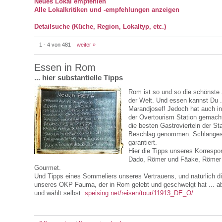
Neues Lokal empfehlen
Alle Lokalkritiken und -empfehlungen anzeigen
Detailsuche (Küche, Region, Lokaltyp, etc.)
1 - 4 von 481
weiter »
Essen in Rom
... hier substantielle Tipps
Rom ist so und so die schönste 
der Welt. Und essen kannst Du .
Marandjosef! Jedoch hat auch i
der Overtourism Station gemach
die besten Gastrovierteln der Sta
Beschlag genommen. Schlange
garantiert.
Hier die Tipps unseres Korresp
Dado, Römer und Fäake, Römer
Gourmet.
Und Tipps eines Sommeliers unseres Vertrauens, und natürlich di
unseres OKP Fauma, der in Rom gelebt und geschwelgt hat ... ab
und wählt selbst:
speising.net/reisen/tour/11913_DE_O/