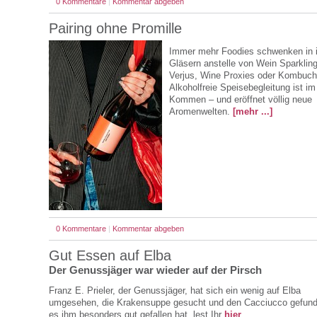
0 Kommentare
|
Kommentar abgeben
Pairing ohne Promille
Immer mehr Foodies schwenken in 
Gläsern anstelle von Wein Sparklin
Verjus, Wine Proxies oder Kombuch
Alkoholfreie Speisebegleitung ist im
Kommen – und eröffnet völlig neue
Aromenwelten.
[mehr ...]
0 Kommentare
|
Kommentar abgeben
Gut Essen auf Elba
Der Genussjäger war wieder auf der Pirsch
Franz E. Prieler, der Genussjäger, hat sich ein wenig auf Elba
umgesehen, die Krakensuppe gesucht und den Cacciucco gefun
es ihm besonders gut gefallen hat, lest Ihr
hier
.